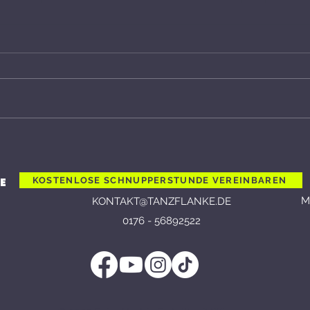
Fünf Jahre Tanzflanke: Vom
Show
Onlinekurs im Lockdown
Wun
zur Tanzfamilie mit über 450
E
KOSTENLOSE SCHNUPPERSTUNDE VEREINBAREN
Mitgliedern
Mo
KONTAKT@TANZFLANKE.DE
0176 - 56892522