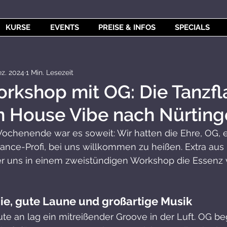
KURSE
EVENTS
PREISE & INFOS
SPECIALS
ez. 2024
1 Min. Lesezeit
rkshop mit OG: Die Tanzfl
n House Vibe nach Nürting
henende war es soweit: Wir hatten die Ehre, OG, e
nce-Profi, bei uns willkommen zu heißen. Extra aus 
 er uns in einem zweistündigen Workshop die Essenz
ie, gute Laune und großartige Musik
te an lag ein mitreißender Groove in der Luft. OG be