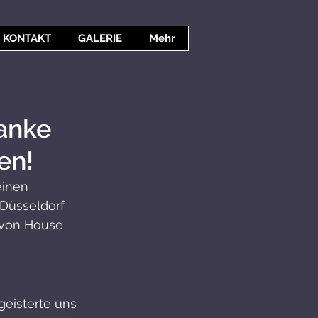
KONTAKT
GALERIE
Mehr
anke
en!
inen 
Düsseldorf 
 von House 
geisterte uns 