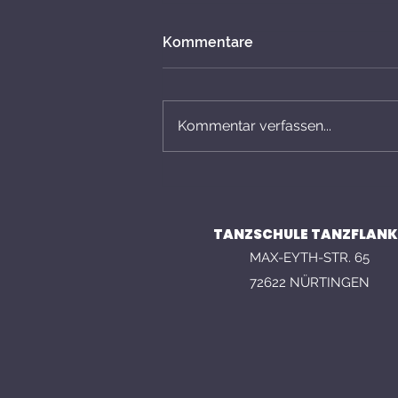
Kommentare
Kommentar verfassen...
Zehn Minuten voller
Energie: Unser Auftritt beim
Groove Improve
TANZSCHULE TANZFLANK
MAX-EYTH-STR. 65
72622 NÜRTINGEN