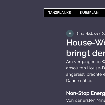
TANZFLANKE
KURSPLAN
Enisa Hodzic
13. D
House-Wo
bringt de
Am vergangenen Woc
absoluten House-Da
angereist, brachte
Dance näher.
Non-Stop Energ
Von der ersten Minu