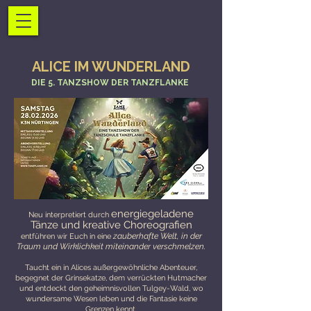
ALICE IM WUNDERLAND
DIE 5. TANZSHOW DER TANZFLANKE
energiegeladene
Neu interpretiert durch
Tänze und kreative Choreografien
zauberhafte Welt, in der
entführen wir Euch in eine
Traum und Wirklichkeit miteinander verschmelzen.
Taucht ein in Alices außergewöhnliche Abenteuer,
begegnet der Grinsekatze, dem verrückten Hutmacher
und entdeckt den geheimnisvollen Tulgey-Wald, wo
wundersame Wesen leben und die Fantasie keine
Grenzen kennt.