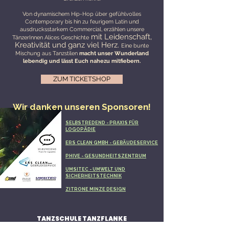
Von dynamischem Hip-Hop über gefühlvolles
Contemporary bis hin zu feurigem Latin und
ausdrucksstarkem Commercial, erzählen unsere
mit Leidenschaft,
TänzerInnen Alices Geschichte
Kreativität und ganz viel Herz.
Eine bunte
Mischung aus Tanzstilen
macht unser Wunderland
lebendig und lässt Euch nahezu mitfiebern.
ZUM TICKETSHOP
Wir danken unseren Sponsoren!
SELBSTREDEND - PRAXIS FÜR
LOGOPÄDIE
ERS CLEAN GMBH - GEBÄUDESERVICE
PHIVE - GESUNDHEITSZENTRUM
UMSITEC - UMWELT UND
SICHERHEITSTECHNIK
ZITRONE MINZE DESIGN
TANZSCHULE TANZFLANKE